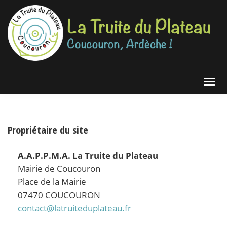
Passer
Passer
à
au
la
contenu
navigation
principal
principale
La
Coucouron,
Truite
Ardèche
du
Plateau
!
Propriétaire du site
A.A.P.P.M.A. La Truite du Plateau
Mairie de Coucouron
Place de la Mairie
07470 COUCOURON
contact@latruiteduplateau.fr