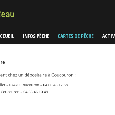
CCUEIL
INFOS PÊCHE
CARTES DE PÊCHE
ACTIV
ire
ment chez un
dépositaire
à
Coucouron
:
illet – 07470 Coucouron – 04 66 46 12 58
Coucouron – 04 66 46 10 49
l