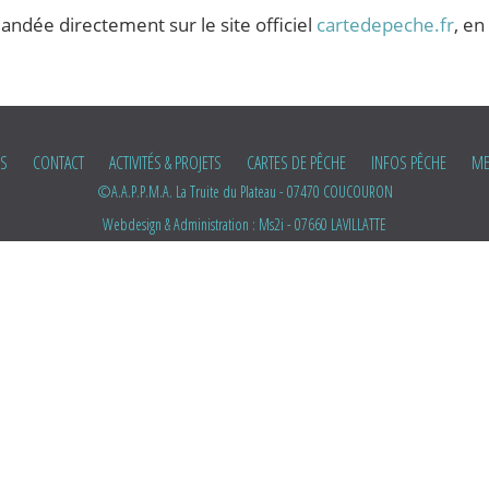
dée directement sur le site officiel
cartedepeche.fr
, en
NS
CONTACT
ACTIVITÉS & PROJETS
CARTES DE PÊCHE
INFOS PÊCHE
ME
©A.A.P.P.M.A. La Truite du Plateau - 07470 COUCOURON
Webdesign & Administration :
Ms2i - 07660 LAVILLATTE