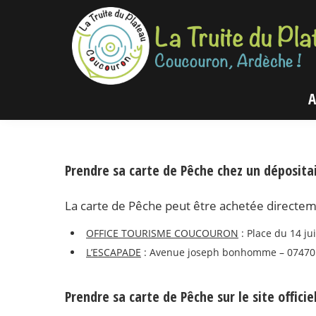
Passer
Passer
à
au
la
contenu
navigation
principal
principale
La
Coucouron,
A
Truite
Ardèche
du
Plateau
!
Prendre sa carte de Pêche chez un déposita
La
carte de Pêche
peut être achetée directe
OFFICE TOURISME COUCOURON
: Place du 14 ju
L’ESCAPADE
: Avenue joseph bonhomme – 07470 
Prendre sa carte de Pêche sur le site officie